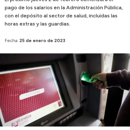
pago de los salarios en la Administración Pública,
Transparencia
con el depósito al sector de salud, incluidas las
Presupuesto
horas extras y las guardias.
Boletín Oficial
Compras y licitaciones
Fecha:
25 de enero de 2023
Consulta de expedientes
Consulta de pago a proveedores
Convocatorias
Intranet
Login