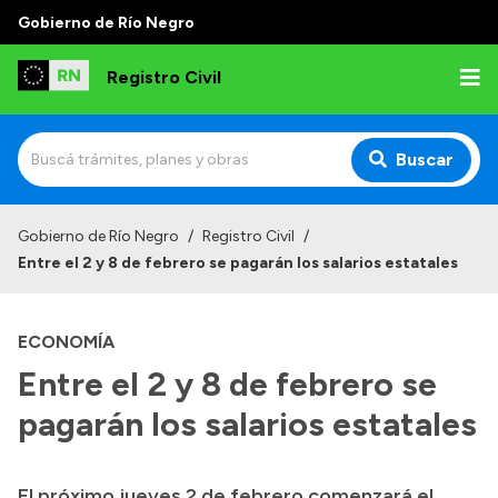
Gobierno de Río Negro
Registro Civil
Buscar
Inicio
Gobierno de Río Negro
/
Registro Civil
/
Entre el 2 y 8 de febrero se pagarán los salarios estatales
Institucional
Misión
ECONOMÍA
Autoridades
Entre el 2 y 8 de febrero se
Delegaciones
pagarán los salarios estatales
Estadísticas de hechos vitales
El próximo jueves 2 de febrero comenzará el