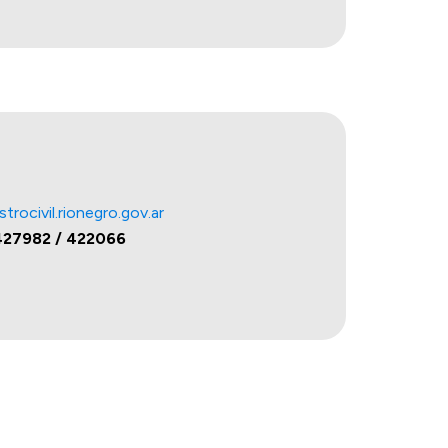
rocivil.rionegro.gov.ar
427982 / 422066