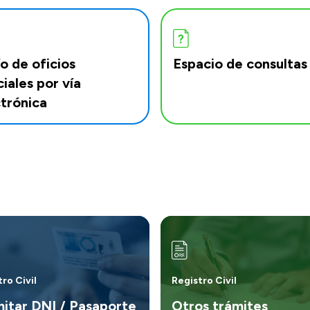
o de oficios
Espacio de consultas
ciales por vía
trónica
ro Civil
Registro Civil
itar DNI / Pasaporte
Otros trámites