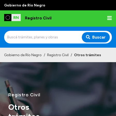
Gobierno de Río Negro
Registro Civil
Buscar
Inicio
Gobierno de Río Negro
/
Registro Civil
/
Otros trámites
Institucional
Misión
Autoridades
Delegaciones
Registro Civil
Estadísticas de hechos vitales
Otros