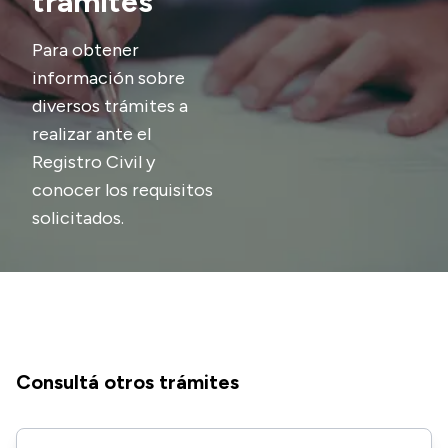
trámites
Transparencia
Para obtener
Presupuesto
información sobre
diversos trámites a
Boletín Oficial
realizar ante el
Compras y licitaciones
Registro Civil y
Consulta de expedientes
conocer los requisitos
Consulta de pago a proveedores
solicitados.
Convocatorias
Intranet
Login
Consultá otros trámites