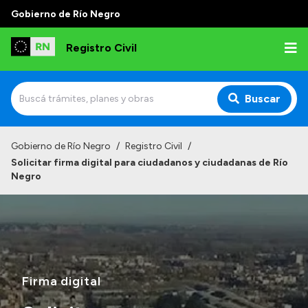
Gobierno de Río Negro
Registro Civil
Buscar
Inicio
Gobierno de Río Negro
/
Registro Civil
/
Solicitar firma digital para ciudadanos y ciudadanas de Río
Institucional
Negro
Misión
Autoridades
Delegaciones
Estadísticas de hechos vitales
Firma digital