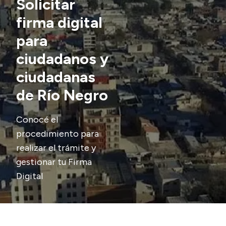
Solicitar
Transparencia
firma digital
para
Presupuesto
Boletín Oficial
ciudadanos y
Compras y licitaciones
ciudadanas
Consulta de expedientes
de Río Negro
Consulta de pago a proveedores
Convocatorias
Conocé el
procedimiento para
Intranet
realizar el trámite y
Login
gestionar tu Firma
Digital