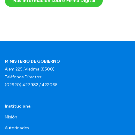
Más información sobre Firma Digital
MINISTERIO DE GOBIERNO
Alem 225, Viedma (8500)
Teléfonos Directos:
(02920) 427982 / 422066
Institucional
Misión
Autoridades