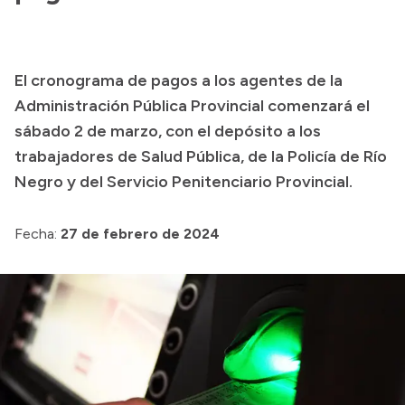
Transparencia
Presupuesto
El cronograma de pagos a los agentes de la
Boletín Oficial
Administración Pública Provincial comenzará el
Compras y licitaciones
sábado 2 de marzo, con el depósito a los
Consulta de expedientes
trabajadores de Salud Pública, de la Policía de Río
Negro y del Servicio Penitenciario Provincial.
Consulta de pago a proveedores
Convocatorias
Fecha:
27 de febrero de 2024
Intranet
Login