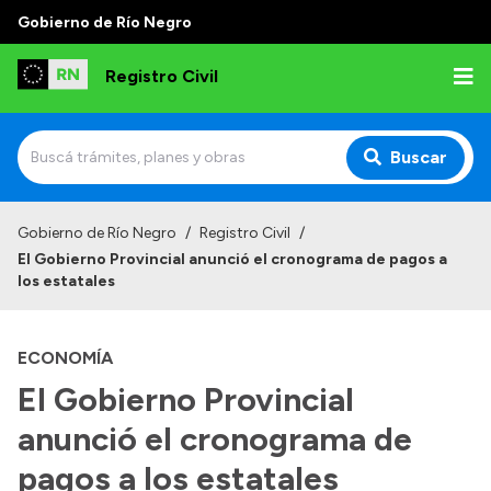
Gobierno de Río Negro
Registro Civil
Buscar
Inicio
Gobierno de Río Negro
/
Registro Civil
/
El Gobierno Provincial anunció el cronograma de pagos a
Institucional
los estatales
Misión
ECONOMÍA
Autoridades
El Gobierno Provincial
Delegaciones
anunció el cronograma de
Estadísticas de hechos vitales
pagos a los estatales