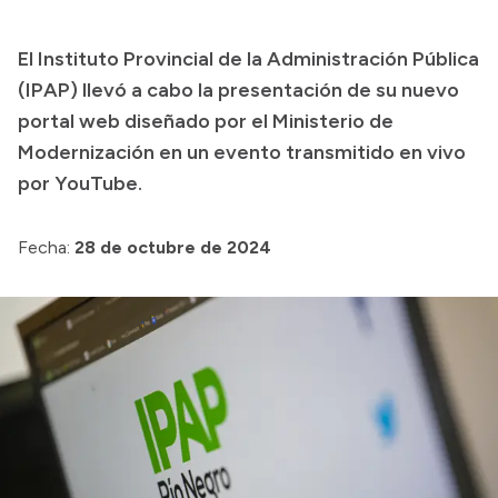
Transparencia
El Instituto Provincial de la Administración Pública
Presupuesto
(IPAP) llevó a cabo la presentación de su nuevo
Boletín Oficial
portal web diseñado por el Ministerio de
Modernización en un evento transmitido en vivo
Compras y licitaciones
por YouTube.
Consulta de expedientes
Consulta de pago a proveedores
Fecha:
28 de octubre de 2024
Convocatorias
Intranet
Login