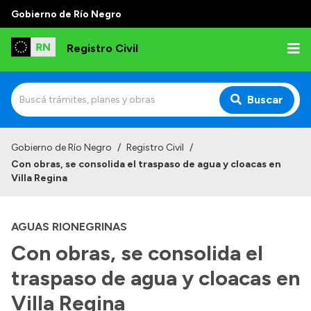
Gobierno de Río Negro
Registro Civil
Buscar
Inicio
Gobierno de Río Negro
/
Registro Civil
/
Con obras, se consolida el traspaso de agua y cloacas en
Institucional
Villa Regina
Misión
AGUAS RIONEGRINAS
Autoridades
Con obras, se consolida el
Delegaciones
traspaso de agua y cloacas en
Estadísticas de hechos vitales
Villa Regina