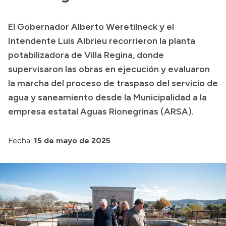
Transparencia
El Gobernador Alberto Weretilneck y el
Presupuesto
Intendente Luis Albrieu recorrieron la planta
Boletín Oficial
potabilizadora de Villa Regina, donde
supervisaron las obras en ejecución y evaluaron
Compras y licitaciones
la marcha del proceso de traspaso del servicio de
Consulta de expedientes
agua y saneamiento desde la Municipalidad a la
Consulta de pago a proveedores
empresa estatal Aguas Rionegrinas (ARSA).
Convocatorias
Intranet
Fecha:
15 de mayo de 2025
Login