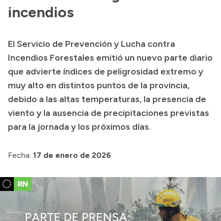
incendios
Transparencia
Presupuesto
El Servicio de Prevención y Lucha contra
Boletín Oficial
Incendios Forestales emitió un nuevo parte diario
Compras y licitaciones
que advierte índices de peligrosidad extremo y
Consulta de expedientes
muy alto en distintos puntos de la provincia,
debido a las altas temperaturas, la presencia de
Consulta de pago a proveedores
viento y la ausencia de precipitaciones previstas
Convocatorias
para la jornada y los próximos días.
Intranet
Login
Fecha:
17 de enero de 2026