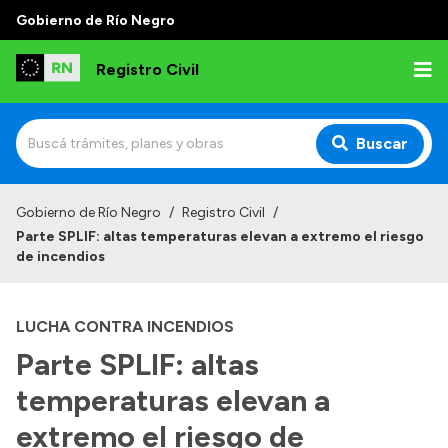
Gobierno de Río Negro
Registro Civil
Buscar
Inicio
Gobierno de Río Negro
/
Registro Civil
/
Parte SPLIF: altas temperaturas elevan a extremo el riesgo
Institucional
de incendios
Misión
LUCHA CONTRA INCENDIOS
Autoridades
Parte SPLIF: altas
Delegaciones
temperaturas elevan a
Estadísticas de hechos vitales
extremo el riesgo de