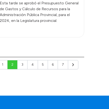
Esta tarde se aprobó el Presupuesto General
de Gastos y Cálculo de Recursos para la
Administración Pública Provincial, para el
2024, en la Legislatura provincial.
1
2
3
4
5
6
7
ior
Siguiente