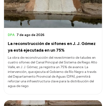
Transparencia
Presupuesto
Boletín Oficial
Compras y licitaciones
DPA
7 de ago de 2026
Consulta de expedientes
La reconstrucción de sifones en J. J. Gómez
Consulta de pago a proveedores
ya está ejecutada en un 75%
Convocatorias
La obra de reconstrucción del revestimiento de taludes en
cuatro sifones del Canal Principal del Sistema de Riego Alto
Intranet
Valle, en J. J. Gómez, ya registra un 75% de avance. La
Login
intervención, que ejecuta el Gobierno de Río Negro a través
del Departamento Provincial de Aguas (DPA), permitirá
reforzar una infraestructura clave para la distribución del
agua de riego.