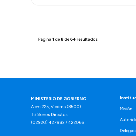
Página
1
de
8
de
64
resultados
Institu
MINISTERIO DE GOBIERNO
Alem 225, Viedma (8500)
Misión
Teléfonos Directos:
Autorid
(02920) 427982 / 422066
Delegac