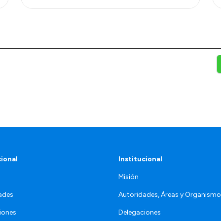
cional
Institucional
Misión
ades
Autoridades, Áreas y Organism
iones
Delegaciones