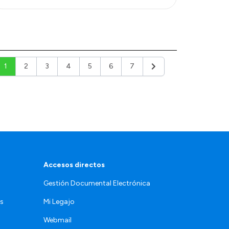
1
2
3
4
5
6
7
Siguiente
Accesos directos
Gestión Documental Electrónica
os
Mi Legajo
Webmail