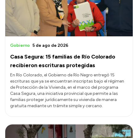
Transparencia
Presupuesto
Boletín Oficial
Compras y licitaciones
Gobierno
5 de ago de 2026
Consulta de expedientes
Casa Segura: 15 familias de Río Colorado
Consulta de pago a proveedores
recibieron escrituras protegidas
Convocatorias
En Río Colorado, el Gobierno de Río Negro entregó 15
escrituras que ya se encuentran inscriptas bajo el régimen
Intranet
de Protección de la Vivienda, en el marco del programa
Login
Casa Segura, una iniciativa provincial que permite a las
familias proteger jurídicamente su vivienda de manera
gratuita mediante un trámite simple y cercano.