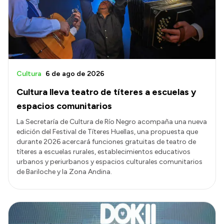
Transparencia
Presupuesto
Boletín Oficial
Compras y licitaciones
Cultura
6 de ago de 2026
Consulta de expedientes
Cultura lleva teatro de títeres a escuelas y
Consulta de pago a proveedores
espacios comunitarios
Convocatorias
La Secretaría de Cultura de Río Negro acompaña una nueva
edición del Festival de Títeres Huellas, una propuesta que
Intranet
durante 2026 acercará funciones gratuitas de teatro de
Login
títeres a escuelas rurales, establecimientos educativos
urbanos y periurbanos y espacios culturales comunitarios
de Bariloche y la Zona Andina.