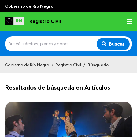
Gobierno de Río Negro
Registro Civil
Buscar
Inicio
Gobierno de Río Negro
/
Registro Civil
/
Búsqueda
Institucional
Resultados de búsqueda en Artículos
Misión
Autoridades
Delegaciones
Estadísticas de hechos vitales