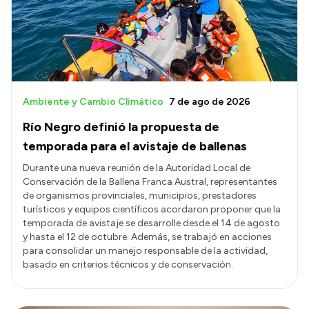
Transparencia
Presupuesto
Boletín Oficial
Compras y licitaciones
Ambiente y Cambio Climático
7 de ago de 2026
Consulta de expedientes
Río Negro definió la propuesta de
Consulta de pago a proveedores
temporada para el avistaje de ballenas
Convocatorias
Durante una nueva reunión de la Autoridad Local de
Conservación de la Ballena Franca Austral, representantes
Intranet
de organismos provinciales, municipios, prestadores
Login
turísticos y equipos científicos acordaron proponer que la
temporada de avistaje se desarrolle desde el 14 de agosto
y hasta el 12 de octubre. Además, se trabajó en acciones
para consolidar un manejo responsable de la actividad,
basado en criterios técnicos y de conservación.