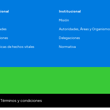
cional
Institucional
Misión
ades
Autoridades, Áreas y Organism
iones
Delegaciones
icas de hechos vitales
Normativa
Términos y condiciones