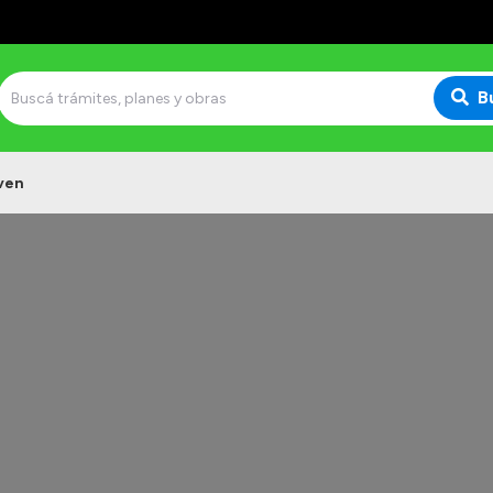
B
ven