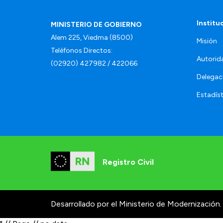
Institu
MINISTERIO DE GOBIERNO
Alem 225, Viedma (8500)
Misión
Teléfonos Directos:
Autorid
(02920) 427982 / 422066
Delegac
Estadíst
Registro Civil
Desarrollado por el Ministerio de Modernización.