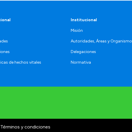
cional
Institucional
Misión
ades
Autoridades, Áreas y Organism
iones
Delegaciones
icas de hechos vitales
Normativa
Términos y condiciones