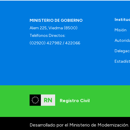
Institu
MINISTERIO DE GOBIERNO
Alem 225, Viedma (8500)
Misión
Teléfonos Directos:
Autorid
(02920) 427982 / 422066
Delegac
Estadíst
Registro Civil
Desarrollado por el Ministerio de Modernización.