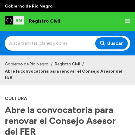
Gobierno de Río Negro
Registro Civil
Buscar
Inicio
Gobierno de Río Negro
/
Registro Civil
/
Abre la convocatoria para renovar el Consejo Asesor del
Institucional
FER
Misión
CULTURA
Autoridades
Abre la convocatoria para
Delegaciones
renovar el Consejo Asesor
Estadísticas de hechos vitales
del FER