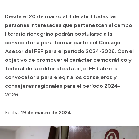
Transparencia
Desde el 20 de marzo al 3 de abril todas las
Presupuesto
personas interesadas que pertenezcan al campo
Boletín Oficial
literario rionegrino podrán postularse a la
convocatoria para formar parte del Consejo
Compras y licitaciones
Asesor del FER para el período 2024-2026. Con el
Consulta de expedientes
objetivo de promover el carácter democrático y
Consulta de pago a proveedores
federal de la editorial estatal, el FER abre la
Convocatorias
convocatoria para elegir a los consejeros y
Intranet
consejeras regionales para el período 2024-
Login
2026.
Fecha:
19 de marzo de 2024