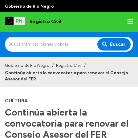
Gobierno de Río Negro
Registro Civil
Buscar
Inicio
Gobierno de Río Negro
/
Registro Civil
/
Continúa abierta la convocatoria para renovar el Consejo
Institucional
Asesor del FER
Misión
CULTURA
Autoridades
Continúa abierta la
Delegaciones
convocatoria para renovar el
Estadísticas de hechos vitales
Consejo Asesor del FER