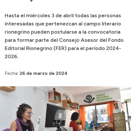
Transparencia
Hasta el miércoles 3 de abril todas las personas
Presupuesto
interesadas que pertenezcan al campo literario
Boletín Oficial
rionegrino pueden postularse a la convocatoria
para formar parte del Consejo Asesor del Fondo
Compras y licitaciones
Editorial Rionegrino (FER) para el período 2024-
Consulta de expedientes
2026.
Consulta de pago a proveedores
Convocatorias
Fecha:
26 de marzo de 2024
Intranet
Login