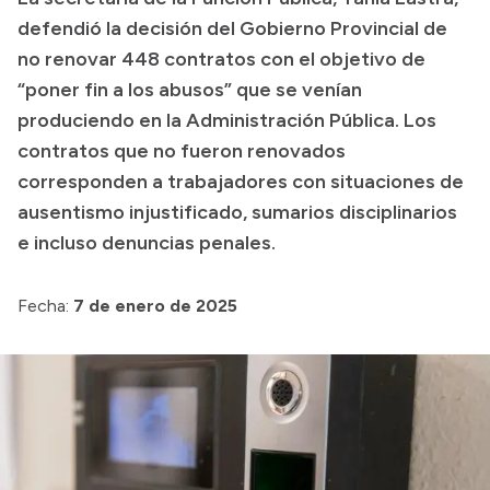
defendió la decisión del Gobierno Provincial de
Transparencia
no renovar 448 contratos con el objetivo de
Presupuesto
“poner fin a los abusos” que se venían
Boletín Oficial
produciendo en la Administración Pública. Los
contratos que no fueron renovados
Compras y licitaciones
corresponden a trabajadores con situaciones de
Consulta de expedientes
ausentismo injustificado, sumarios disciplinarios
Consulta de pago a proveedores
e incluso denuncias penales.
Convocatorias
Intranet
Fecha:
7 de enero de 2025
Login