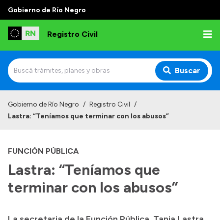
Gobierno de Río Negro
Registro Civil
Buscar
Inicio
Gobierno de Río Negro
/
Registro Civil
/
Lastra: “Teníamos que terminar con los abusos”
Institucional
Misión
FUNCIÓN PÚBLICA
Autoridades
Lastra: “Teníamos que
Delegaciones
terminar con los abusos”
Estadísticas de hechos vitales
La secretaria de la Función Pública, Tania Lastra,