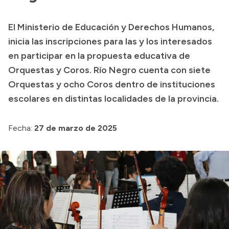
Transparencia
El Ministerio de Educación y Derechos Humanos,
Presupuesto
inicia las inscripciones para las y los interesados
Boletín Oficial
en participar en la propuesta educativa de
Orquestas y Coros. Río Negro cuenta con siete
Compras y licitaciones
Orquestas y ocho Coros dentro de instituciones
Consulta de expedientes
escolares en distintas localidades de la provincia.
Consulta de pago a proveedores
Convocatorias
Fecha:
27 de marzo de 2025
Intranet
Login