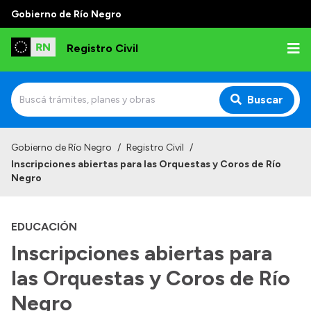
Gobierno de Río Negro
Registro Civil
Buscar
Inicio
Gobierno de Río Negro
/
Registro Civil
/
Inscripciones abiertas para las Orquestas y Coros de Río
Institucional
Negro
Misión
EDUCACIÓN
Autoridades
Inscripciones abiertas para
Delegaciones
las Orquestas y Coros de Río
Estadísticas de hechos vitales
Negro