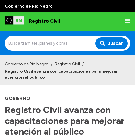
Gobierno de Río Negro
Registro Civil
Buscar
Inicio
Gobierno de Río Negro
/
Registro Civil
/
Registro Civil avanza con capacitaciones para mejorar
Institucional
atención al público
Misión
GOBIERNO
Autoridades
Registro Civil avanza con
Delegaciones
capacitaciones para mejorar
Estadísticas de hechos vitales
atención al público