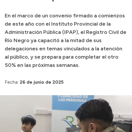
Transparencia
En el marco de un convenio firmado a comienzos
Presupuesto
de este año con el Instituto Provincial de la
Boletín Oficial
Administración Pública (IPAP), el Registro Civil de
Río Negro ya capacitó a la mitad de sus
Compras y licitaciones
delegaciones en temas vinculados a la atención
Consulta de expedientes
al público, y se prepara para completar el otro
Consulta de pago a proveedores
50% en las próximas semanas.
Convocatorias
Intranet
Fecha:
26 de junio de 2025
Login