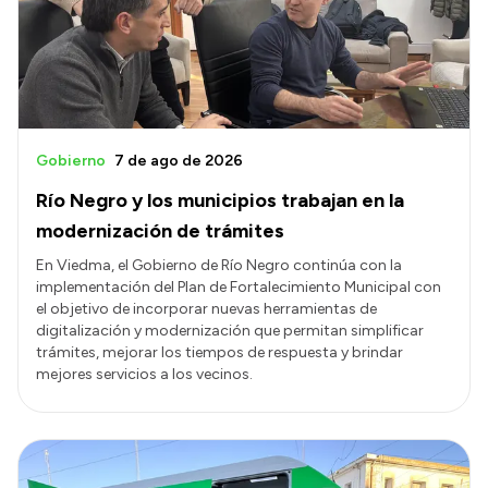
Transparencia
Presupuesto
Boletín Oficial
Compras y licitaciones
Gobierno
7 de ago de 2026
Consulta de expedientes
Río Negro y los municipios trabajan en la
Consulta de pago a proveedores
modernización de trámites
Convocatorias
En Viedma, el Gobierno de Río Negro continúa con la
implementación del Plan de Fortalecimiento Municipal con
Intranet
el objetivo de incorporar nuevas herramientas de
Login
digitalización y modernización que permitan simplificar
trámites, mejorar los tiempos de respuesta y brindar
mejores servicios a los vecinos.