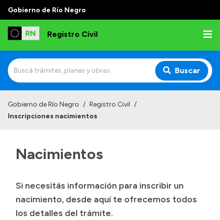
Gobierno de Río Negro
Registro Civil
Buscar
Inicio
Gobierno de Río Negro
/
Registro Civil
/
Inscripciones nacimientos
Institucional
Misión
Nacimientos
Autoridades
Delegaciones
Si necesitás información para inscribir un
Estadísticas de hechos vitales
nacimiento, desde aquí te ofrecemos todos
los detalles del trámite.