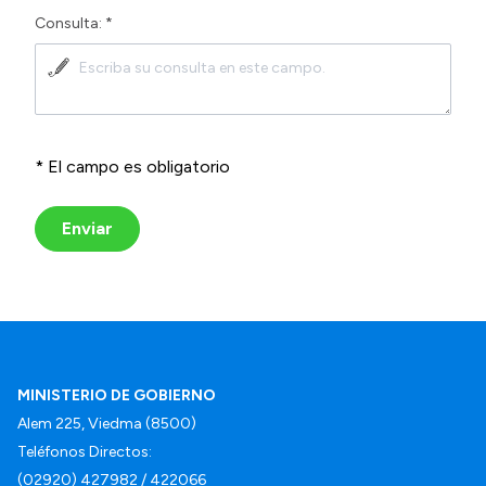
Consulta: *
* El campo es obligatorio
Enviar
MINISTERIO DE GOBIERNO
Alem 225, Viedma (8500)
Teléfonos Directos:
(02920) 427982 / 422066